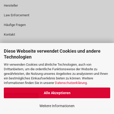
Hersteller
Law Enforcement
Häufige Fragen
Kontakt
Diese Webseite verwendet Cookies und andere
LINKS
Technologien
Wir verwenden Cookies und ähnliche Technologien, auch von
www.tw1000.com
Drittanbietern, um die ordentliche Funktionsweise der Website zu
gewährleisten, die Nutzung unseres Angebotes zu analysieren und Ihnen
www.hoernecke.de
ein bestmögliches Einkaufserlebnis bieten zu können. Weitere
Informationen finden Sie in unserer
Datenschutzerklärung
.
Alle Akzeptieren
Vertrag widerrufen
Weitere Informationen
2025 Carl Hoernecke Chem. Fabrik GmbH & Co. KG – Alle Rechte vorbehalten.