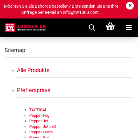
Möchten Sie als Behörde bestellen? Bitte senden Sie uns Ihre
Anfrage per e-Mail an info@tw1000.com.
Sitemap
Alle Produkte
Pfeffersprays
TACTICAL
Pepper-Fog
Pepper-Jet
Pepper-Jet LED
Pepper-Foam
Pepper-Gel