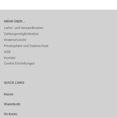
MEHR ÜBER...
Liefer- und Versandkosten
Zahlungsmöglichkeiten
Widerrufsrecht
Privatsphäre und Datenschutz
AGB
Kontakt
Cookie Einstellungen
QUICK LINKS
Kasse
Warenkorb
Ihr Konto