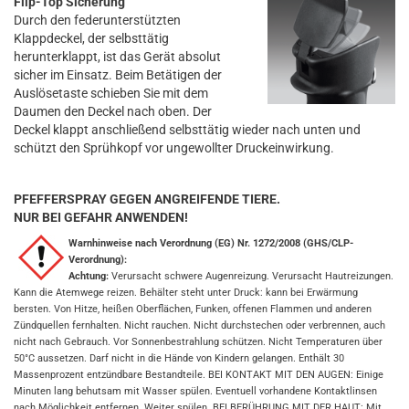
Flip-Top Sicherung
Durch den federunterstützten
Klappdeckel, der selbsttätig
herunterklappt, ist das Gerät absolut
sicher im Einsatz. Beim Betätigen der
Auslösetaste schieben Sie mit dem
Daumen den Deckel nach oben. Der
Deckel klappt anschließend selbsttätig wieder nach unten und
schützt den Sprühkopf vor ungewollter Druckeinwirkung.
PFEFFERSPRAY GEGEN ANGREIFENDE TIERE.
NUR BEI GEFAHR ANWENDEN!
Warnhinweise nach Verordnung (EG) Nr. 1272/2008 (GHS/CLP-
Verordnung):
Achtung:
Verursacht schwere Augenreizung. Verursacht Hautreizungen.
Kann die Atemwege reizen. Behälter steht unter Druck: kann bei Erwärmung
bersten. Von Hitze, heißen Oberflächen, Funken, offenen Flammen und anderen
Zündquellen fernhalten. Nicht rauchen. Nicht durchstechen oder verbrennen, auch
nicht nach Gebrauch. Vor Sonnenbestrahlung schützen. Nicht Temperaturen über
50°C aussetzen. Darf nicht in die Hände von Kindern gelangen. Enthält 30
Massenprozent entzündbare Bestandteile. BEI KONTAKT MIT DEN AUGEN: Einige
Minuten lang behutsam mit Wasser spülen. Eventuell vorhandene Kontaktlinsen
nach Möglichkeit entfernen. Weiter spülen. BEI BERÜHRUNG MIT DER HAUT: Mit