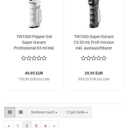
TW1000 Pepper-Gel
TW1000 Super-Garant
Super-Garant
CS 30 ml, Profi-Version
Professional 63 ml inkl.
inkl. austauschbarer
austauschbarer
Patrone
Patrone in Sonderfarbe
weiss
49,95 EUR
29,95 EUR
792,86 EUR pro Liter
998,33 EUR pro Liter
Sortieren nach
pro Seite
Sortieren nach
12 pro Seite
«
1
2
3
4
»