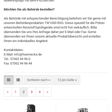
Abwehrsprays mit BKA-Prüfzeichen.
Möchten Sie als Behörde bestellen?
Als Behörde mit entsprechender Berechtigung beliefern wir Sie gerne mit
unseren Behördenprodukten TW1000 RSG. Diese speziell für die Polizei
entwickelten Reizstoffsprühgeräte sind nicht frei verkäuflich. Bitte
übersenden Sie uns Ihre Anfrage daher per E-Mail oder Fax. Gerne
übersenden wir Ihnen unsere aktuelle Produktübersicht und erstellen
Ihnen ein individuelles Angebot.
Kontaktdaten:
E-Mail: info@hoernecke.de
Tel.: 07062 94 96-0
Fax: 07062 94 96-44
Sortieren nach
pro Seite
Sortieren nach
12 pro Seite
«
1
2
3
4
»