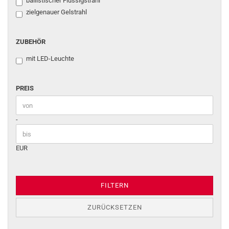
ballistischer Flüssigstrahl
zielgenauer Gelstrahl
ZUBEHÖR
ZUBEHÖR
mit LED-Leuchte
PREIS
PREIS
Preis bis
-
EUR
FILTERN
ZURÜCKSETZEN