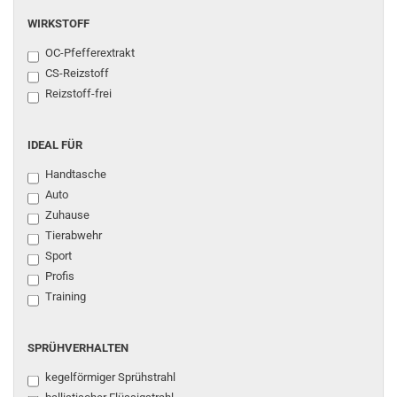
WIRKSTOFF
WIRKSTOFF
OC-Pfefferextrakt
CS-Reizstoff
Reizstoff-frei
IDEAL
IDEAL FÜR
FÜR
Handtasche
Auto
Zuhause
Tierabwehr
Sport
Profis
Training
SPRÜHVERHALTEN
SPRÜHVERHALTEN
kegelförmiger Sprühstrahl