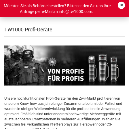
Möchten Sie als Behörde bestellen? Bitte senden Sie uns Ihre
Anfrage per e-Mail an info@tw1000.com.
TW1000 Profi-Geräte
Unsere hochfunktionalen Profi-Geräte für den Zivil-Markt profitieren von
unserem Know-how aus jahrelanger Zusammenarbeit mit der Polizei und
wurden in stetiger Weiterentwicklung für die professionelle Anwendung
optimiert. Erhältlich sind unter anderem hochwertige Mehrweggeräte mit
austauschbaren Ersatzpatronen in mehreren Ausführungen. Wählen Sie
zwischen frei verkäuflichen Pfeffersprays zur Tierabwehr oder CS-