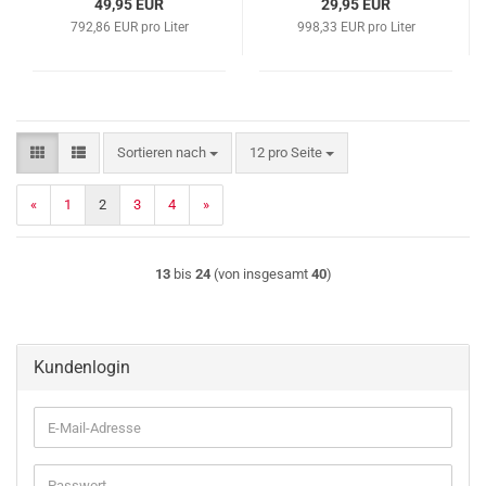
49,95 EUR
29,95 EUR
792,86 EUR pro Liter
998,33 EUR pro Liter
Sortieren nach
pro Seite
Sortieren nach
12 pro Seite
«
1
2
3
4
»
13
bis
24
(von insgesamt
40
)
Kundenlogin
E-
Mail-
Adresse
Passwort