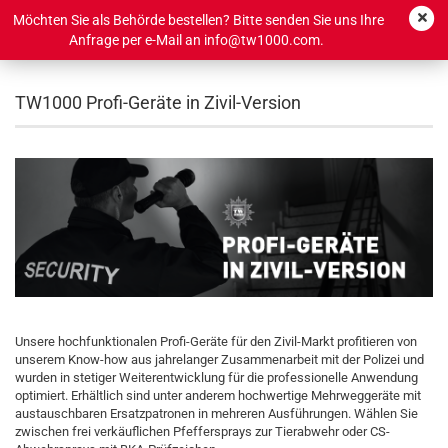
Möchten Sie als Behörde bestellen? Bitte senden Sie uns Ihre
Anfrage per e-Mail an info@tw1000.com.
TW1000 Profi-Geräte in Zivil-Version
Unsere hochfunktionalen Profi-Geräte für den Zivil-Markt profitieren von
unserem Know-how aus jahrelanger Zusammenarbeit mit der Polizei und
wurden in stetiger Weiterentwicklung für die professionelle Anwendung
optimiert. Erhältlich sind unter anderem hochwertige Mehrweggeräte mit
austauschbaren Ersatzpatronen in mehreren Ausführungen. Wählen Sie
zwischen frei verkäuflichen Pfeffersprays zur Tierabwehr oder CS-